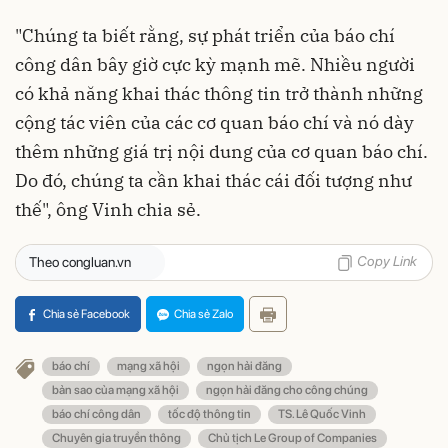
"Chúng ta biết rằng, sự phát triển của báo chí
công dân bây giờ cực kỳ mạnh mẽ. Nhiều người
có khả năng khai thác thông tin trở thành những
cộng tác viên của các cơ quan báo chí và nó dày
thêm những giá trị nội dung của cơ quan báo chí.
Do đó, chúng ta cần khai thác cái đối tượng như
thế", ông Vinh chia sẻ.
Copy Link
Theo congluan.vn
Chia sẻ Facebook
Chia sẻ Zalo
báo chí
mạng xã hội
ngọn hải đăng
bản sao của mạng xã hội
ngọn hải đăng cho công chúng
báo chí công dân
tốc độ thông tin
TS. Lê Quốc Vinh
Chuyên gia truyền thông
Chủ tịch Le Group of Companies